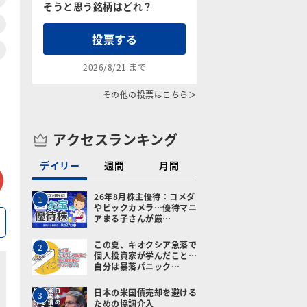
そうと思う銘柄はどれ？
投票する
2026/8/21 まで
その他の投票はこちら＞
アクセスランキング
デイリー
週間
月間
tter
メールで送る
26年8月株主優待：コメダ
1
やビックカメラ…優待マニ
アまる子さんが厳…
この夏、キオクシア急落で
2
個人投資家が学んだこと…
自分は暴落パニック…
日本の米国債売却を避ける
3
ための協調介入