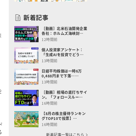
新着記事
［動画］北米石油開発企業
各社：ホルムズ海峡封…
ま
12時間前
を
意
個人投資家アンケート：
「生成AIを投資でどう…
13時間前
日経平均株価は一時6万
0,488円まで下落……
13時間前
を
［動画］相場の底打ちサイ
ン。「フォロースルー…
16時間前
【8月の株主優待ランキン
グTOP10で投票】…
ド
16時間前
る
新着記事一覧はこちら