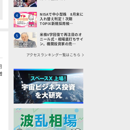
NISAで中小型株 8月末に
4
入れ替え判定！次期
TOPIX新規採用候…
米株V字回復で再注目のオ
5
ニール式・相場底打ちサイ
ン。機関投資家の売…
アクセスランキング一覧はこちら
用
増