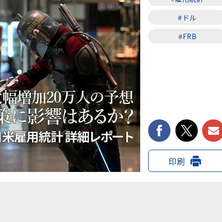
#ドル
#FRB
facebook
twi
印刷