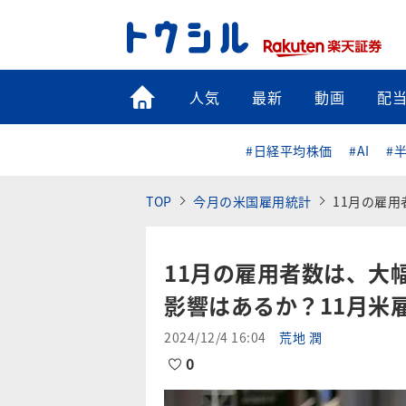
トップ
人気
最新
動画
配
#日経平均株価
#AI
#
TOP
今月の米国雇用統計
11月の雇用者数
11月の雇用者数は、大
影響はあるか？11月米
2024/12/4 16:04
荒地 潤
0