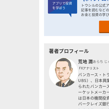
アプリで投資
トウシルの公式
を学ぼう
記事を読むなどの
お金と投資の学
著者プロフィール
荒地 潤
あらち じ
FXアナリスト
バンカース・ト
UBS）、日本
られたバンカー
ーケットメーカ
は日本の機関投
バークレイズ銀行