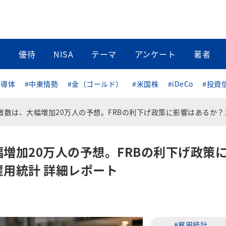
当
優待
NISA
テーマ
アンケート
著者
半導体
#中東情勢
#金（ゴールド）
#米国株
#iDeCo
#投資
は、大幅増加20万人の予想。FRBの利下げ政策に影響はあるか？11月米雇用統計 詳細レポ
幅増加20万人の予想。FRBの利下げ政策
雇用統計 詳細レポート
#雇用統計