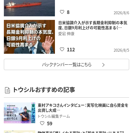
8
2026/8/6
日米協調介入が示す長期金利抑制の本気
度、日銀9月利上げの可能性高まる（…
愛宕 伸康
112
2026/8/5
バックナンバー一覧はこちら
トウシルおすすめの記事
東村アキコさんインタビュー：実写化映画に自ら資金を
出資し大成…
トウシル編集チーム
59
物価高で「貧しくなる家計」と「貯まる家計」にある"7