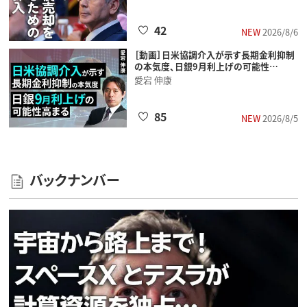
42
NEW
2026/8/6
［動画］日米協調介入が示す長期金利抑制
の本気度、日銀9月利上げの可能性…
愛宕 伸康
85
NEW
2026/8/5
バックナンバー