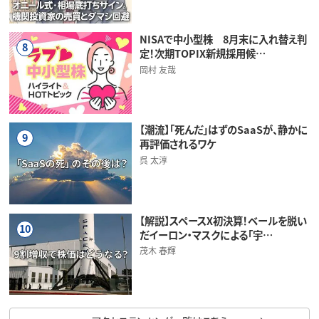
NISAで中小型株 8月末に入れ替え判
8
定！次期TOPIX新規採用候…
岡村 友哉
【潮流】「死んだ」はずのSaaSが、静かに
9
再評価されるワケ
呉 太淳
【解説】スペースX初決算！ベールを脱い
10
だイーロン・マスクによる「宇…
茂木 春輝