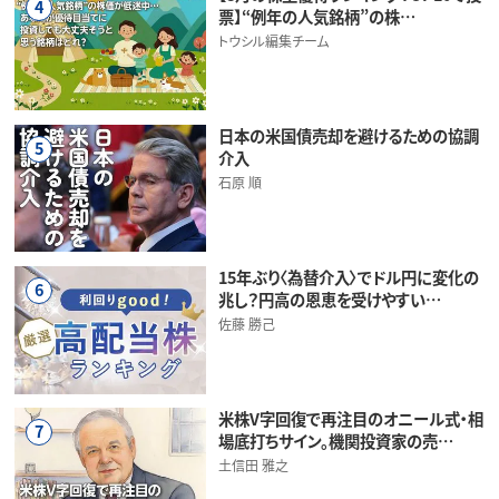
4
票】“例年の人気銘柄”の株…
トウシル編集チーム
日本の米国債売却を避けるための協調
5
介入
石原 順
15年ぶり〈為替介入〉でドル円に変化の
6
兆し？円高の恩恵を受けやすい…
佐藤 勝己
米株V字回復で再注目のオニール式・相
7
場底打ちサイン。機関投資家の売…
土信田 雅之