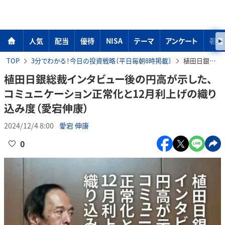
人気
配当
優待
NISA
テーマ
アンケート
著者
TOP
3分でわかる！今日の投資戦略〔平日毎朝8時掲載〕
植田日銀総裁インタビュー後の円高が示した、コミュニケーション正常化と12月利上げの織り込み度（愛宕伸康）
植田日銀総裁インタビュー後の円高が示した、
コミュニケーション正常化と12月利上げの織り
込み度（愛宕伸康）
2024/12/4 8:00
愛宕 伸康
0