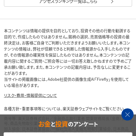
アクセスランキング一覧はこちら
本コンテンツは情報の提供を目的としており、投資その他の行動を勧誘する
目的で、作成したものではありません。銘柄の選択、売買価格等の投資の最
終決定は、お客様ご自身でご判断いただきますようお願いいたします。本コン
テンツの情報は、弊社が信頼できると判断した情報源から入手したものです
が、その情報源の確実性を保証したものではありません。本コンテンツの記
載内容に関するご質問・ご照会等には一切お答え致しかねますので予めご了
承お願い致します。また、本コンテンツの記載内容は、予告なしに変更するこ
とがあります。
当サイトの掲載画像には、Adobe社提供の画像生成AI「Firefly」を使用して
いる場合があります。
リスク・費用・情報提供について
各種方針・重要事項等については、楽天証券ウェブサイトをご覧ください。
商号等：楽天証券株式会社／金融商品取引業者 関東財務局長（金商）第195
お金
投資
と
のアンケート
号、商品先物取引業者
加入協会：日本証券業協会、一般社団法人金融先物取引業協会、日本商品
先物取引協会、一般社団法人第二種金融商品取引業協会、一般社団法人資