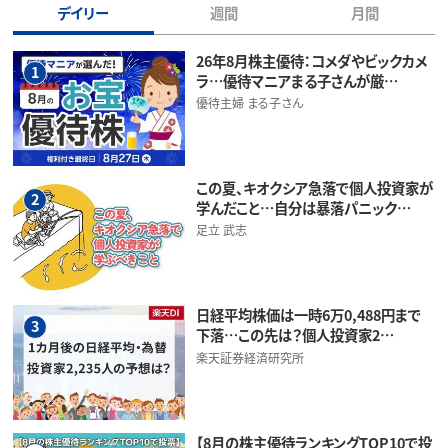
デイリー
週間
月間
26年8月株主優待：コメダやビックカメ
1
ラ…優待マニアまる子さんが厳…
優待主婦 まる子さん
この夏、キオクシア急落で個人投資家が
2
学んだこと…自分は暴落パニック…
足立 武志
日経平均株価は一時6万0,488円まで
3
下落…この先は？個人投資家2…
楽天証券経済研究所
【8月の株主優待ランキングTOP10で投