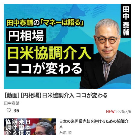
［動画］【円相場】日米協調介入 ココが変わる
田中泰輔
36
NEW
2026/8/6
日本の米国債売却を避けるための協調介
入
石原 順