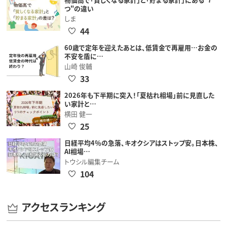
つ"の違い
しま
44
60歳で定年を迎えたあとは、低賃金で再雇用…お金の
不安を盾に…
山崎 俊輔
33
2026年も下半期に突入！「夏枯れ相場」前に見直した
い家計と…
横田 健一
25
日経平均4％の急落、キオクシアはストップ安。日本株、
AI相場…
トウシル編集チーム
104
アクセスランキング