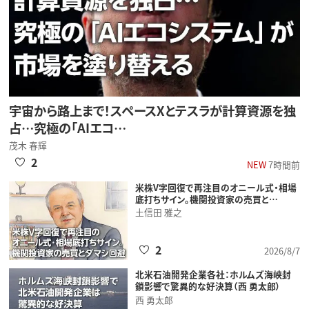
宇宙から路上まで！スペースXとテスラが計算資源を独
占…究極の「AIエコ…
茂木 春輝
2
NEW
7時間前
米株V字回復で再注目のオニール式・相場
底打ちサイン。機関投資家の売買と…
土信田 雅之
2
2026/8/7
北米石油開発企業各社：ホルムズ海峡封
鎖影響で驚異的な好決算（西 勇太郎）
西 勇太郎