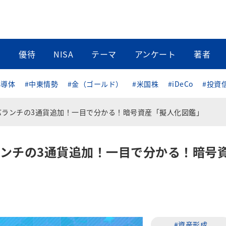
当
優待
NISA
テーマ
アンケート
著者
半導体
#中東情勢
#金（ゴールド）
#米国株
#iDeCo
#投資
バランチの3通貨追加！一目で分かる！暗号資産「擬人化図鑑」
ンチの3通貨追加！一目で分かる！暗号
#資産形成