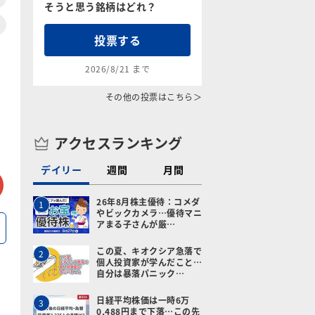
そうと思う銘柄はどれ？
）
投票する
2026/8/21 まで
その他の投票はこちら＞
アクセスランキング
デイリー
週間
月間
tter
メールで送る
26年8月株主優待：コメダ
1
やビックカメラ…優待マニ
アまる子さんが厳…
この夏、キオクシア急落で
2
個人投資家が学んだこと…
自分は暴落パニック…
日経平均株価は一時6万
3
0,488円まで下落…この先