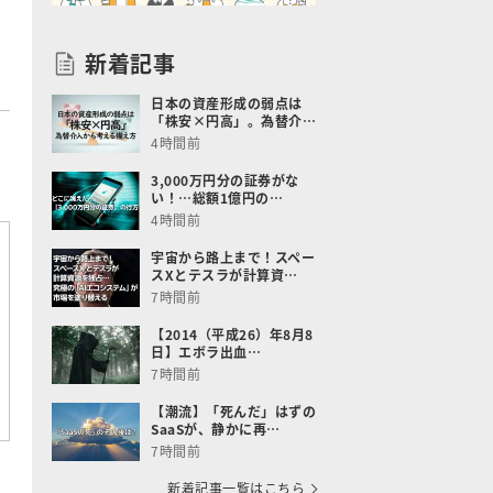
新着記事
日本の資産形成の弱点は
「株安×円高」。為替介…
っ
4時間前
3,000万円分の証券がな
い！…総額1億円の…
4時間前
宇宙から路上まで！スペー
スXとテスラが計算資…
7時間前
【2014（平成26）年8月8
日】エボラ出血…
7時間前
【潮流】「死んだ」はずの
SaaSが、静かに再…
7時間前
新着記事一覧はこちら