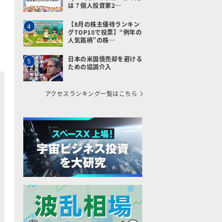
は？個人投資家2…
【8月の株主優待ランキン
4
グTOP10で投票】“例年の
人気銘柄”の株…
日本の米国債売却を避ける
5
ための協調介入
アクセスランキング一覧はこちら