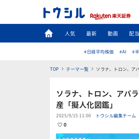
トップ
人気
最新
動画
配
#日経平均株価
#AI
#
TOP
テーマ一覧
ソラナ、トロン、ア
ソラナ、トロン、アバラ
産「擬人化図鑑」
2025/9/15 11:00
トウシル編集チーム
0