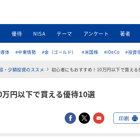
当
優待
NISA
テーマ
アンケート
著者
半導体
#中東情勢
#金（ゴールド）
#米国株
#iDeCo
#投資
 超・少額投資のススメ
初心者にもおすすめ！10万円以下で買える優待10
0万円以下で買える優待10選
facebook
twitter
メールで送
印刷