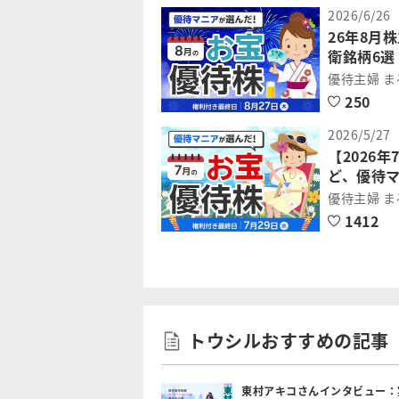
2026/6/26
26年8月
衛銘柄6
優待主婦 
250
2026/5/27
【2026
ど、優待
優待主婦 
1412
トウシルおすすめの記事
東村アキコさんインタビュー：