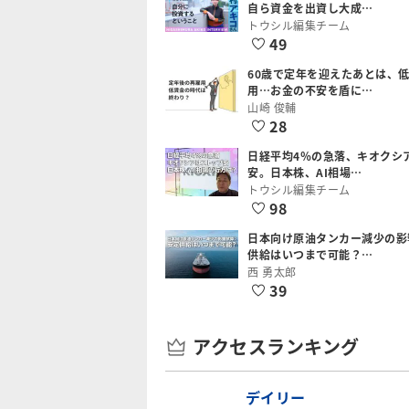
自ら資金を出資し大成…
トウシル編集チーム
49
60歳で定年を迎えたあとは、
用…お金の不安を盾に…
山崎 俊輔
28
日経平均4％の急落、キオクシ
安。日本株、AI相場…
トウシル編集チーム
98
日本向け原油タンカー減少の影
供給はいつまで可能？…
西 勇太郎
39
アクセスランキング
デイリー