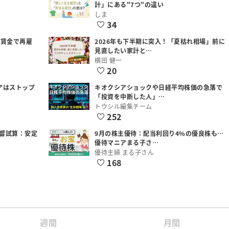
計」にある"7つ"の違い
しま
34
低賃金で再雇
2026年も下半期に突入！「夏枯れ相場」前に
見直したい家計と…
横田 健一
20
アはストップ
キオクシアショックや日経平均株価の急落で
「投資を中断した人」…
トウシル編集チーム
252
響試算：安定
9月の株主優待：配当利回り4%の優良株も…
優待マニアまる子さ…
優待主婦 まる子さん
168
週間
月間