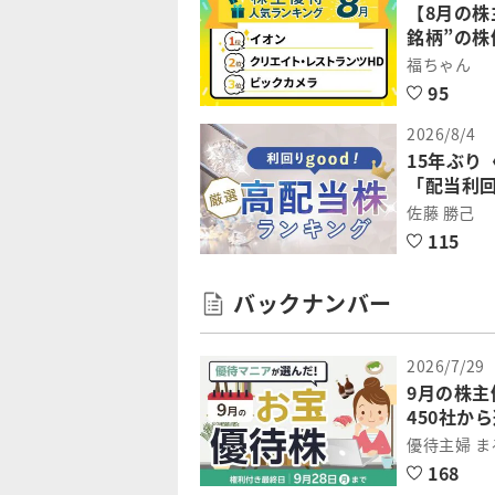
【8月の株
銘柄”の
福ちゃん
95
2026/8/4
15年ぶ
「配当利回
佐藤 勝己
115
バックナンバー
2026/7/29
9月の株
450社か
優待主婦 
168