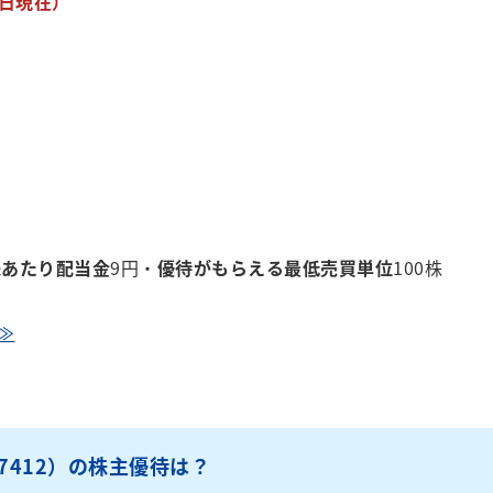
8日現在）
株あたり配当金
9円・
優待がもらえる最低売買単位
100株
≫
7412）の株主優待は？