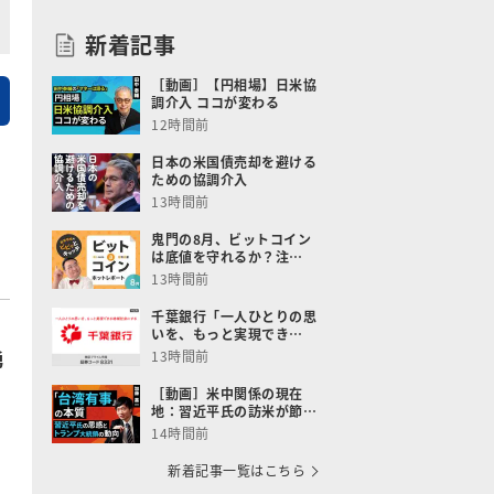
新着記事
［動画］【円相場】日米協
調介入 ココが変わる
12時間前
日本の米国債売却を避ける
ための協調介入
13時間前
鬼門の8月、ビットコイン
は底値を守れるか？注…
13時間前
千葉銀行「一人ひとりの思
いを、もっと実現でき…
勇
13時間前
［動画］米中関係の現在
地：習近平氏の訪米が節…
14時間前
新着記事一覧はこちら