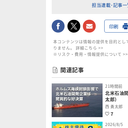
担当連載･記事
facebook
twitter
メールで送
印刷
本コンテンツは情報の提供を目的とし
りません。
詳細こちら >>
※リスク・費用・情報提供について >>
関連記事
21時間前
北米石油
太郎）
西 勇太郎
7
2026/8/5