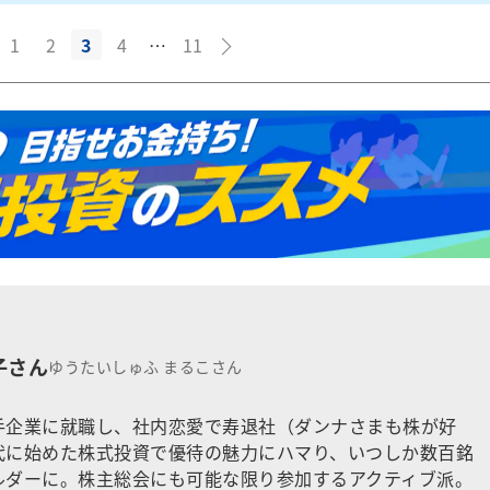
1
2
3
4
…
11
子さん
ゆうたいしゅふ まるこさん
手企業に就職し、社内恋愛で寿退社（ダンナさまも株が好
代に始めた株式投資で優待の魅力にハマり、いつしか数百銘
ルダーに。株主総会にも可能な限り参加するアクティブ派。