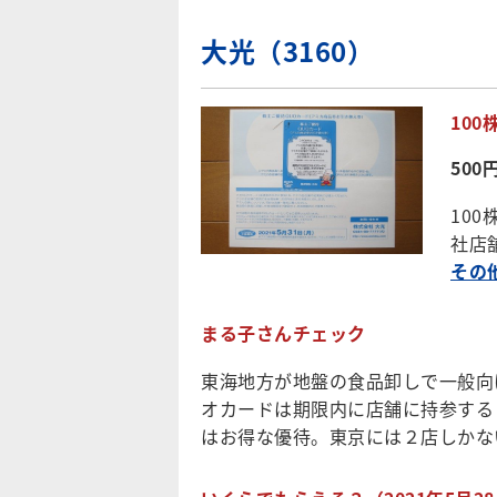
大光（3160）
10
50
10
社店
その
まる子さんチェック
東海地方が地盤の食品卸しで一般向
オカードは期限内に店舗に持参する
はお得な優待。東京には２店しかな