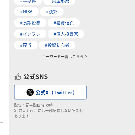
#半導体
#資産形成
#NISA
#決算
#長期投資
#投資信託
#インフレ
#個人投資家
#配当
#投資初心者
キーワード一覧はこちら
公式SNS
公式X（Twitter）
配信：記事配信時 随時
X（Twitter）には一部配信しない記事も
あります