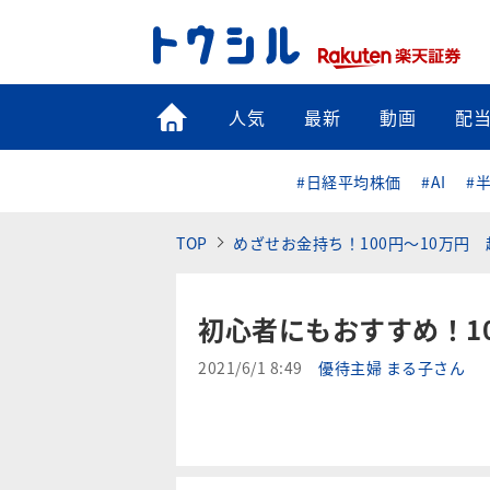
トップ
人気
最新
動画
配
#日経平均株価
#AI
#
TOP
めざせお金持ち！100円～10万円
初心者にもおすすめ！1
2021/6/1 8:49
優待主婦 まる子さん