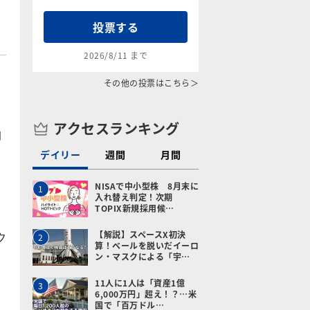
投票する
2026/8/11 まで
その他の投票はこちら＞
アクセスランキング
自
デイリー
週間
月間
NISAで中小型株 8月末に
1
入れ替え判定！次期
TOPIX新規採用候…
【解説】スペースX初決
ク
2
算！ベールを脱いだイーロ
ン・マスクによる「宇…
11人に1人は「資産1億
3
6,000万円」超え！？…米
国で「百万ドル…