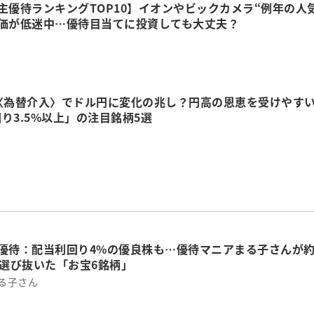
主優待ランキングTOP10】イオンやビックカメラ“例年の人
株価が低迷中…優待目当てに投資しても大丈夫？
り〈為替介入〉でドル円に変化の兆し？円高の恩恵を受けやす
り3.5%以上」の注目銘柄5選
主優待：配当利回り4%の優良株も…優待マニアまる子さんが
ら選び抜いた「お宝6銘柄」
まる子さん