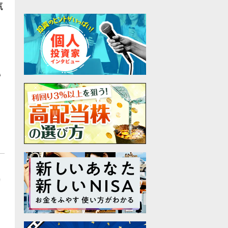
気
い
約